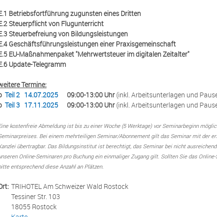
E.1 Betriebsfortführung zugunsten eines Dritten
E.2 Steuerpflicht von Flugunterricht
E.3 Steuerbefreiung von Bildungsleistungen
E.4 Geschäftsführungsleistungen einer Praxisgemeinschaft
E.5 EU-Maßnahmenpaket "Mehrwertsteuer im digitalen Zeitalter"
E.6 Update-Telegramm
weitere Termine:
o
Teil 2 14.07.2025
09:00-13:00 Uhr
(inkl. Arbeitsunterlagen und Pau
o
Teil 3 17.11.2025
09:00-13:00 Uhr
(inkl. Arbeitsunterlagen und Pa
Eine kostenfreie Abmeldung ist bis zu einer Woche (5 Werktage) vor Seminarbeginn möglich
Seminarpreises. Bei einem mehrteiligen Seminar/Abonnement gilt das Seminar mit der erst
Kanzlei übertragbar. Das Bildungsinstitut ist berechtigt, das Seminar bei nicht ausreichen
unseren Online-Seminaren pro Buchung ein einmaliger Zugang gilt. Sollten Sie das Onlin
bitte entsprechend diese Anzahl an Plätzen.
Ort:
TRIHOTEL Am Schweizer Wald Rostock
Tessiner Str. 103
18055 Rostock
Karte