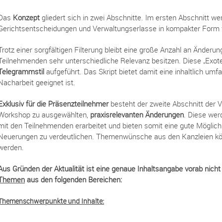
Das
Konzept
gliedert sich in zwei Abschnitte. Im ersten Abschnitt w
Gerichtsentscheidungen und Verwaltungserlasse in kompakter Form v
Trotz einer sorgfältigen Filterung bleibt eine große Anzahl an Änderung
Teilnehmenden sehr unterschiedliche Relevanz besitzen. Diese „Exot
Telegrammstil
aufgeführt. Das Skript bietet damit eine inhaltlich um
Nacharbeit geeignet ist.
Exklusiv für die Präsenzteilnehmer
besteht der zweite Abschnitt der 
Workshop zu ausgewählten,
praxisrelevanten
Änderungen
. Diese wer
mit den Teilnehmenden erarbeitet und bieten somit eine gute Möglichk
Neuerungen zu verdeutlichen. Themenwünsche aus den Kanzleien kön
werden.
Aus Gründen der Aktualität ist eine genaue Inhaltsangabe vorab nic
Themen
aus den folgenden Bereichen:
Themenschwerpunkte und Inhalte: