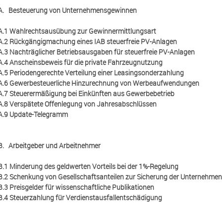
A. Besteuerung von Unternehmensgewinnen
A.1 Wahlrechtsausübung zur Gewinnermittlungsart
A.2 Rückgängigmachung eines IAB steuerfreie PV-Anlagen
A.3 Nachträglicher Betriebsausgaben für steuerfreie PV-Anlagen
A.4 Anscheinsbeweis für die private Fahrzeugnutzung
A.5 Periodengerechte Verteilung einer Leasingsonderzahlung
A.6 Gewerbesteuerliche Hinzurechnung von Werbeaufwendungen
A.7 Steuerermäßigung bei Einkünften aus Gewerbebetrieb
A.8 Verspätete Offenlegung von Jahresabschlüssen
A.9 Update-Telegramm
B. Arbeitgeber und Arbeitnehmer
B.1 Minderung des geldwerten Vorteils bei der 1%-Regelung
B.2 Schenkung von Gesellschaftsanteilen zur Sicherung der Unternehme
B.3 Preisgelder für wissenschaftliche Publikationen
B.4 Steuerzahlung für Verdienstausfallentschädigung