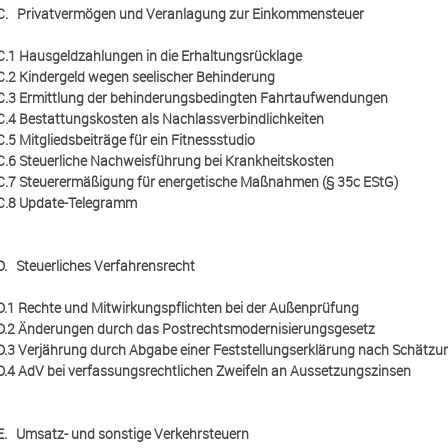
C. Privatvermögen und Veranlagung zur Einkommensteuer
C.1 Hausgeldzahlungen in die Erhaltungsrücklage
C.2 Kindergeld wegen seelischer Behinderung
C.3 Ermittlung der behinderungsbedingten Fahrtaufwendungen
C.4 Bestattungskosten als Nachlassverbindlichkeiten
C.5 Mitgliedsbeiträge für ein Fitnessstudio
C.6 Steuerliche Nachweisführung bei Krankheitskosten
C.7 Steuerermäßigung für energetische Maßnahmen (§ 35c EStG)
C.8 Update-Telegramm
D. Steuerliches Verfahrensrecht
D.1 Rechte und Mitwirkungspflichten bei der Außenprüfung
D.2 Änderungen durch das Postrechtsmodernisierungsgesetz
D.3 Verjährung durch Abgabe einer Feststellungserklärung nach Schätzu
D.4 AdV bei verfassungsrechtlichen Zweifeln an Aussetzungszinsen
E. Umsatz- und sonstige Verkehrsteuern