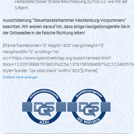
Haltestelle Osloer Straße Beschreibung zu Fuß s.o. wie mit der
S-Bahn.
Ausschilderung "Steuerberaterkammer Mecklenburg-Vorpommern"
beachten. Wir weisen darauf hin, dass einige Navigationsgeräte Sie in
der Ostseeallee in die falsche Richtung leiten!
[iframe frameborder="0" height="400" marginheight="0"
marginwidth="0" scrolling="no"
src="https://www.openstreetmap.org/export/embed.html?
bbox=12.035189867019653%2C54.13791583084067%2C12.0493519
style="border: 1px solid black" width="820"][/iframe]
Größere Karte anzeigen