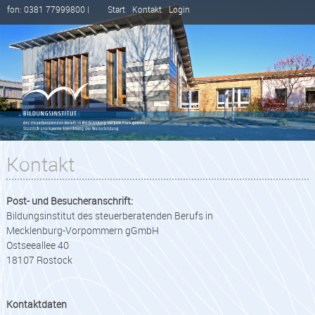
fon: 0381 77999800 |
Start
Kontakt
Login
Kontakt
Post- und Besucheranschrift:
Bildungsinstitut des steuerberatenden Berufs in
Mecklenburg-Vorpommern gGmbH
Ostseeallee 40
18107 Rostock
Kontaktdaten