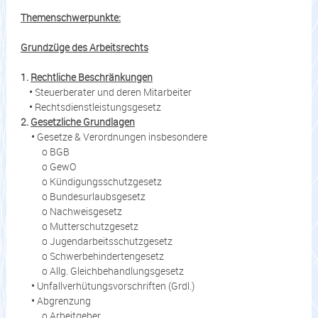
Themenschwerpunkte:
Grundzüge des Arbeitsrechts
1.
Rechtliche Beschränkungen
•
Steuerberater und deren Mitarbeiter
•
Rechtsdienstleistungsgesetz
2.
Gesetzliche Grundlagen
•
Gesetze & Verordnungen insbesondere
o BGB
o GewO
o Kündigungsschutzgesetz
o Bundesurlaubsgesetz
o Nachweisgesetz
o Mutterschutzgesetz
o Jugendarbeitsschutzgesetz
o Schwerbehindertengesetz
o Allg. Gleichbehandlungsgesetz
•
Unfallverhütungsvorschriften (Grdl.)
•
Abgrenzung
o Arbeitgeber