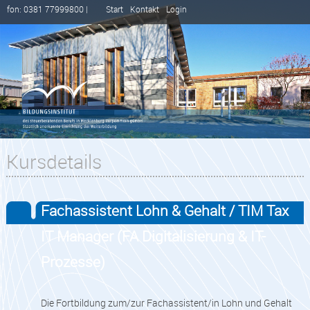
fon: 0381 77999800 |
Start
Kontakt
Login
Kursdetails
Fachassistent Lohn & Gehalt / TIM Tax
IT Manager (FA Digitalisierung & IT-
Prozesse)
Die Fortbildung zum/zur Fachassistent/in Lohn und Gehalt