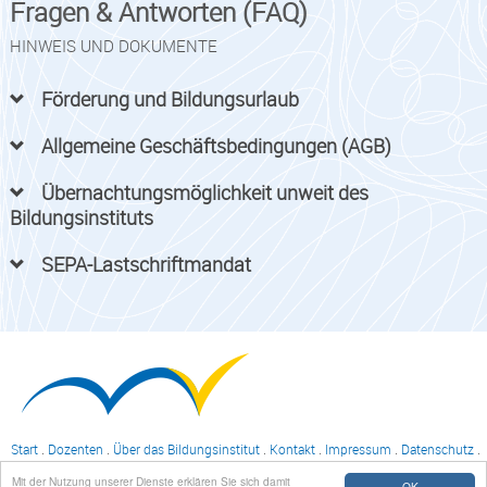
Fragen & Antworten (FAQ)
HINWEIS UND DOKUMENTE
Förderung und Bildungsurlaub
Allgemeine Geschäftsbedingungen (AGB)
Übernachtungsmöglichkeit unweit des
Bildungsinstituts
SEPA-Lastschriftmandat
Start
.
Dozenten
.
Über das Bildungsinstitut
.
Kontakt
.
Impressum
.
Datenschutz
.
Login
Mit der Nutzung unserer Dienste erklären Sie sich damit
Bildungsinstitut des steuerberatenden Berufs in Mecklenburg-Vorpommern
OK