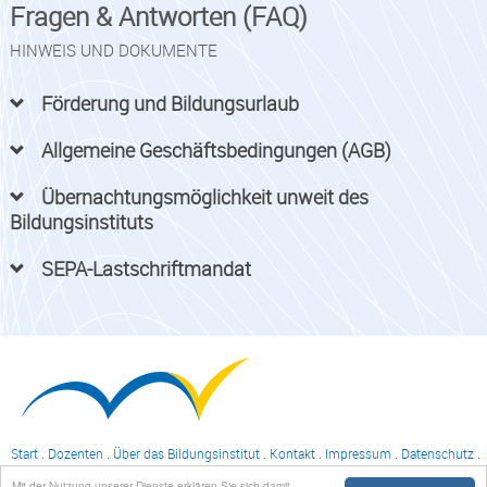
Fragen & Antworten (FAQ)
HINWEIS UND DOKUMENTE
Förderung und Bildungsurlaub
Allgemeine Geschäftsbedingungen (AGB)
Übernachtungsmöglichkeit unweit des
Bildungsinstituts
SEPA-Lastschriftmandat
Start
.
Dozenten
.
Über das Bildungsinstitut
.
Kontakt
.
Impressum
.
Datenschutz
.
Login
Mit der Nutzung unserer Dienste erklären Sie sich damit