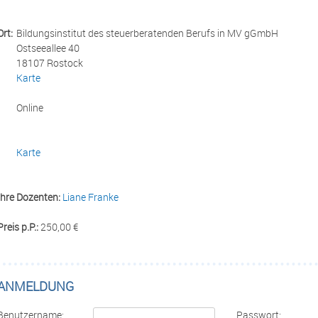
Ort:
Bildungsinstitut des steuerberatenden Berufs in MV gGmbH
Ostseeallee 40
18107 Rostock
Karte
Online
Karte
Ihre Dozenten:
Liane Franke
Preis p.P.:
250,00 €
ANMELDUNG
Benutzername:
Passwort: