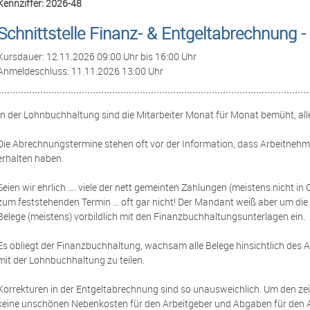
Kennziffer: 2026-48
Schnittstelle Finanz- & Entgeltabrechnung 
Kursdauer: 12.11.2026 09:00 Uhr bis 16:00 Uhr
Anmeldeschluss: 11.11.2026 13:00 Uhr
In der Lohnbuchhaltung sind die Mitarbeiter Monat für Monat bemüht, al
Die Abrechnungstermine stehen oft vor der Information, dass Arbeitneh
erhalten haben.
Seien wir ehrlich …. viele der nett gemeinten Zahlungen (meistens nicht in
zum feststehenden Termin … oft gar nicht! Der Mandant weiß aber um die 
Belege (meistens) vorbildlich mit den Finanzbuchhaltungsunterlagen ein.
Es obliegt der Finanzbuchhaltung, wachsam alle Belege hinsichtlich des 
mit der Lohnbuchhaltung zu teilen.
Korrekturen in der Entgeltabrechnung sind so unausweichlich. Um den zei
keine unschönen Nebenkosten für den Arbeitgeber und Abgaben für den