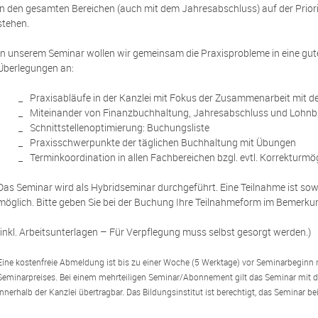
in den gesamten Bereichen (auch mit dem Jahresabschluss) auf der Prio
stehen.
In unserem Seminar wollen wir gemeinsam die Praxisprobleme in eine gute
Überlegungen an:
Praxisabläufe in der Kanzlei mit Fokus der Zusammenarbeit mit 
Miteinander von Finanzbuchhaltung, Jahresabschluss und Lohn
Schnittstellenoptimierung: Buchungsliste
Praxisschwerpunkte der täglichen Buchhaltung mit Übungen
Terminkoordination in allen Fachbereichen bzgl. evtl. Korrekturmö
Das Seminar wird als Hybridseminar durchgeführt. Eine Teilnahme ist sowo
möglich. Bitte geben Sie bei der Buchung Ihre Teilnahmeform im Bemerku
(inkl. Arbeitsunterlagen – Für Verpflegung muss selbst gesorgt werden.)
Eine kostenfreie Abmeldung ist bis zu einer Woche (5 Werktage) vor Seminarbeginn m
Seminarpreises. Bei einem mehrteiligen Seminar/Abonnement gilt das Seminar mit der
innerhalb der Kanzlei übertragbar. Das Bildungsinstitut ist berechtigt, das Seminar 