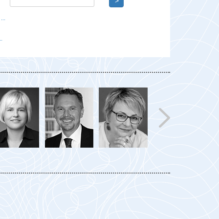
>
..
.