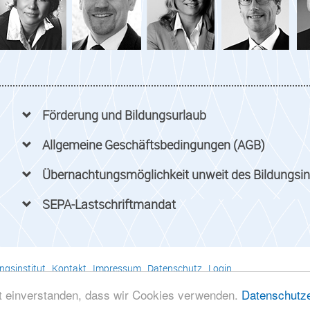
Förderung und Bildungsurlaub
Allgemeine Geschäftsbedingungen (AGB)
Übernachtungsmöglichkeit unweit des Bildungsin
SEPA-Lastschriftmandat
ngsinstitut
.
Kontakt
.
Impressum
.
Datenschutz
.
Login
ratenden Berufs in Mecklenburg-Vorpommern gGmbH . Ostseeallee 40 
it einverstanden, dass wir Cookies verwenden.
Datenschutze