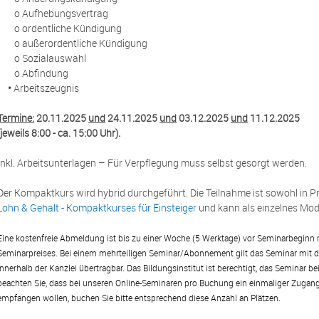
o Aufhebungsvertrag
o ordentliche Kündigung
o außerordentliche Kündigung
o Sozialauswahl
o Abfindung
•
Arbeitszeugnis
Termine:
20.11.2025
und
24.11.2025
und
03.12.2025
und
11.12.2025
(jeweils 8:00 - ca. 15:00 Uhr).
Inkl. Arbeitsunterlagen – Für Verpflegung muss selbst gesorgt werden.
Der Kompaktkurs wird hybrid durchgeführt. Die Teilnahme ist sowohl in Prä
Lohn & Gehalt - Kompaktkurses für Einsteiger
und kann als einzelnes Mo
Eine kostenfreie Abmeldung ist bis zu einer Woche (5 Werktage) vor Seminarbeginn m
Seminarpreises. Bei einem mehrteiligen Seminar/Abonnement gilt das Seminar mit der
innerhalb der Kanzlei übertragbar. Das Bildungsinstitut ist berechtigt, das Seminar b
beachten Sie, dass bei unseren Online-Seminaren pro Buchung ein einmaliger Zugang 
empfangen wollen, buchen Sie bitte entsprechend diese Anzahl an Plätzen.