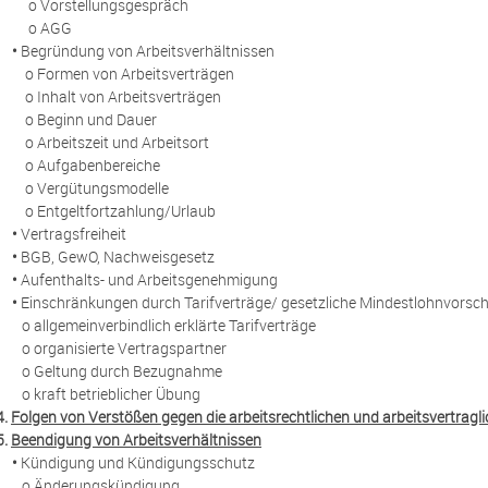
o Vorstellungsgespräch
o AGG
•
Begründung von Arbeitsverhältnissen
o Formen von Arbeitsverträgen
o Inhalt von Arbeitsverträgen
o Beginn und Dauer
o Arbeitszeit und Arbeitsort
o Aufgabenbereiche
o Vergütungsmodelle
o Entgeltfortzahlung/Urlaub
•
Vertragsfreiheit
•
BGB, GewO, Nachweisgesetz
•
Aufenthalts- und Arbeitsgenehmigung
•
Einschränkungen durch Tarifverträge/ gesetzliche Mindestlohnvorsch
o allgemeinverbindlich erklärte Tarifverträge
o organisierte Vertragspartner
o Geltung durch Bezugnahme
o kraft betrieblicher Übung
4.
Folgen von Verstößen gegen die arbeitsrechtlichen und arbeitsvertragli
5.
Beendigung von Arbeitsverhältnissen
•
Kündigung und Kündigungsschutz
o Änderungskündigung