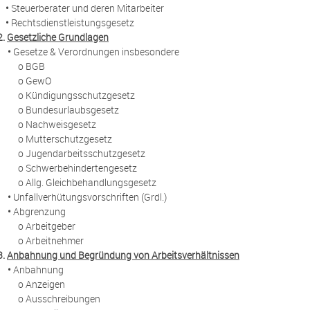
•
Steuerberater und deren Mitarbeiter
•
Rechtsdienstleistungsgesetz
2.
Gesetzliche Grundlagen
•
Gesetze & Verordnungen insbesondere
o BGB
o GewO
o Kündigungsschutzgesetz
o Bundesurlaubsgesetz
o Nachweisgesetz
o Mutterschutzgesetz
o Jugendarbeitsschutzgesetz
o Schwerbehindertengesetz
o Allg. Gleichbehandlungsgesetz
•
Unfallverhütungsvorschriften (Grdl.)
•
Abgrenzung
o Arbeitgeber
o Arbeitnehmer
3.
Anbahnung und Begründung von Arbeitsverhältnissen
•
Anbahnung
o Anzeigen
o Ausschreibungen