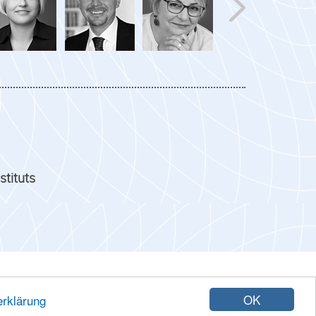
stituts
. 18107 Rostock
OK
rklärung