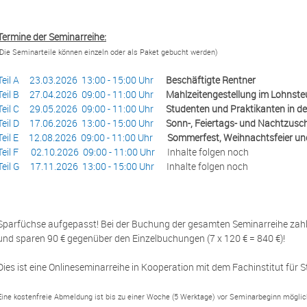
Termine der Seminarreihe:
(Die Seminarteile können einzeln oder als Paket gebucht werden)
Teil A 23.03.2026 13:00 - 15:00 Uhr
Beschäftigte Rentner
Teil B 27.04.2026 09:00 - 11:00 Uhr
Mahlzeitengestellung im Lohnste
Teil C 29.05.2026 09:00 - 11:00 Uhr
Studenten und Praktikanten in d
Teil D 17.06.2026 13:00 - 15:00 Uhr
Sonn-, Feiertags- und Nachtzusc
Teil E 12.08.2026 09:00 - 11:00 Uhr
Sommerfest, Weihnachtsfeier un
Teil F 02.10.2026 09:00 - 11:00 Uhr
Inhalte folgen noch
Teil G 17.11.2026 13:00 - 15:00 Uhr
Inhalte folgen noch
Sparfüchse aufgepasst! Bei der Buchung der gesamten Seminarreihe zahle
und sparen 90 € gegenüber den Einzelbuchungen (7 x 120 € = 840 €)!
Dies ist eine Onlineseminarreihe in Kooperation mit dem Fachinstitut für S
Eine kostenfreie Abmeldung ist bis zu einer Woche (5 Werktage) vor Seminarbeginn möglich