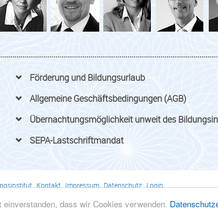
Förderung und Bildungsurlaub
Allgemeine Geschäftsbedingungen (AGB)
Übernachtungsmöglichkeit unweit des Bildungsin
SEPA-Lastschriftmandat
ngsinstitut
.
Kontakt
.
Impressum
.
Datenschutz
.
Login
ratenden Berufs in Mecklenburg-Vorpommern gGmbH . Ostseeallee 40 
it einverstanden, dass wir Cookies verwenden.
Datenschutze