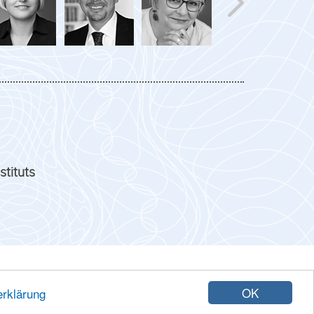
stituts
. 18107 Rostock
OK
rklärung