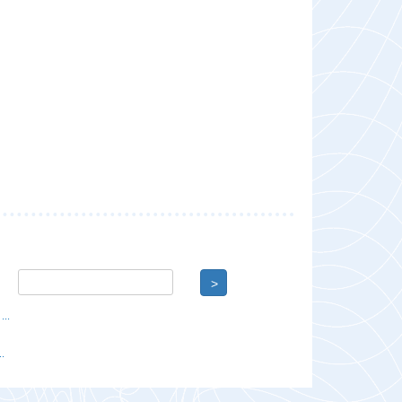
>
..
.