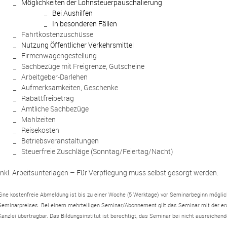
Möglichkeiten der Lohnsteuerpauschalierung
Bei Aushilfen
In besonderen Fällen
Fahrtkostenzuschüsse
Nutzung Öffentlicher Verkehrsmittel
Firmenwagengestellung
Sachbezüge mit Freigrenze, Gutscheine
Arbeitgeber-Darlehen
Aufmerksamkeiten, Geschenke
Rabattfreibetrag
Amtliche Sachbezüge
Mahlzeiten
Reisekosten
Betriebsveranstaltungen
Steuerfreie Zuschläge (Sonntag/Feiertag/Nacht)
Inkl. Arbeitsunterlagen – Für Verpflegung muss selbst gesorgt werden.
Eine kostenfreie Abmeldung ist bis zu einer Woche (5 Werktage) vor Seminarbeginn möglich
Seminarpreises. Bei einem mehrteiligen Seminar/Abonnement gilt das Seminar mit der erst
Kanzlei übertragbar. Das Bildungsinstitut ist berechtigt, das Seminar bei nicht ausreiche