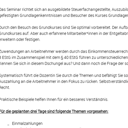
Das Seminar richtet sich an ausgebildete Steuerfachangestellte, Auszubi
gefestigten Grundlagenkenntnissen und Besucher des Kurses Grundlage
Durch den Besuch des Grundkurses sind Sie optimal vorbereitet. Der Auf
Grundkurses auf. Aber auch erfahrene Mitarbeiter*innen in der Entgeltabr
erweitern oder festigen.
Zuwendungen an Arbeitnehmer werden durch das Einkommensteuerrecht di
8 EStG im Zusammenspiel mit dem § 40 EStG führen zu unterschiedlichen
Kennen Sie sich in diesem Dschungel aus? Und dann noch die Frage der so
Systematisch führt die Dozentin Sie durch die Themen und befähigt Sie so
Auszahlung an die Arbeitnehmer in den Fokus zu rücken. Selbstverständli
Recht.
Praktische Beispiele helfen Ihnen für ein besseres Verständnis.
Für die geplanten drei Tage sind folgende Themen vorgesehen:
Einmalzahlungen