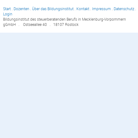
Start
.
Dozenten
.
Über das Bildungsinstitut
.
Kontakt
.
Impressum
.
Datenschutz
.
Login
Bildungsinstitut des steuerberatenden Berufs in Mecklenburg-Vorpommern
gGmbH . Ostseeallee 40 . 18107 Rostock