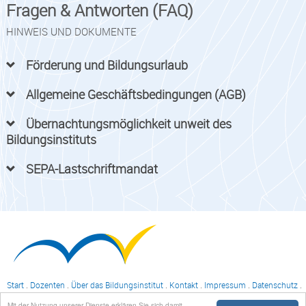
Fragen & Antworten (FAQ)
HINWEIS UND DOKUMENTE
Förderung und Bildungsurlaub
Allgemeine Geschäftsbedingungen (AGB)
Übernachtungsmöglichkeit unweit des
Bildungsinstituts
SEPA-Lastschriftmandat
Start
.
Dozenten
.
Über das Bildungsinstitut
.
Kontakt
.
Impressum
.
Datenschutz
.
Login
Mit der Nutzung unserer Dienste erklären Sie sich damit