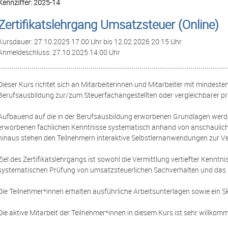
Kennziffer: 2025-14
Zertifikatslehrgang Umsatzsteuer (Online)
Kursdauer: 27.10.2025 17:00 Uhr bis 12.02.2026 20:15 Uhr
Anmeldeschluss: 27.10.2025 14:00 Uhr
Dieser Kurs richtet sich an Mitarbeiterinnen und Mitarbeiter mit mindes
Berufsausbildung zur/zum Steuerfachangestellten oder vergleichbarer pr
Aufbauend auf die in der Berufsausbildung erworbenen Grundlagen werden
erworbenen fachlichen Kenntnisse systematisch anhand von anschaulichen
hinaus stehen den Teilnehmern interaktive Selbstlernanwendungen zur V
Ziel des Zertifikatslehrgangs ist sowohl die Vermittlung vertiefter Kennt
systematischen Prüfung von umsatzsteuerlichen Sachverhalten und das 
Die Teilnehmer*innen erhalten ausführliche Arbeitsunterlagen sowie ein Sk
Die aktive Mitarbeit der Teilnehmer*innen in diesem Kurs ist sehr willkom