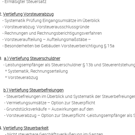
- Ermäßigter Steuersatz
2.
Vertiefung Vorsteuerabzug
- Systematik Prüfung Eingangsumsätze im Überblick
- Vorsteuerabzug: Vorsteuerausschlussgründe
- Rechnungen und Rechnungsberichtigungsverfahren
- Vorsteueraufteilung – Aufteilungsmaßstäbe –
- Besonderheiten bei Gebäuden Vorsteuerberichtigung § 15a
3
.
a.) Vertiefung Steuerschuldner
- Leistungsempfänger als Steuerschuldner § 13b und Steuerentstehung i
* Systematik, Rechnungserteilung
* Vorsteuerabzug
b.)
Vertiefung Steuerbefreiungen
- Steuerbefreiungen im Überblick und Systematik der Steuerbefreiunge
- Vermietungsumsätze – Option zur Steuerpflicht
- Grundstücksverkäufe – Auswirkungen auf den
- Vorsteuerabzug – Option zur Steuerpflicht -Leistungsempfänger als 
4.
Vertiefung Steuerbarkeit
- Nicht steuerbare Geschäftsveräußerung im Ganzen