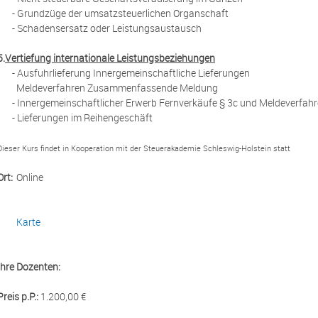
- Grundzüge der umsatzsteuerlichen Organschaft
- Schadensersatz oder Leistungsaustausch
5.
Vertiefung internationale Leistungsbeziehungen
- Ausfuhrlieferung Innergemeinschaftliche Lieferungen
Meldeverfahren Zusammenfassende Meldung
- Innergemeinschaftlicher Erwerb Fernverkäufe § 3c und Meldeverfa
- Lieferungen im Reihengeschäft
Dieser Kurs findet in Kooperation mit der Steuerakademie Schleswig-Holstein statt
Ort:
Online
Karte
Ihre Dozenten:
Preis p.P.:
1.200,00 €